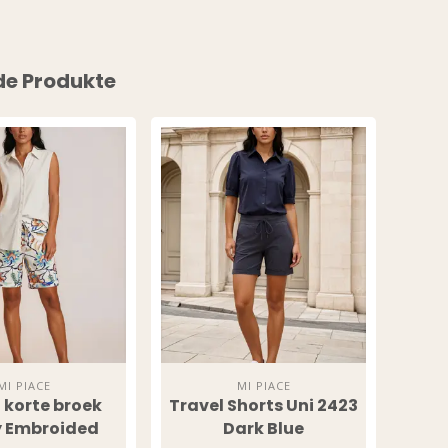
de Produkte
MI PIACE
MI PIACE
 korte broek
Travel Shorts Uni 2423
Tra
 Embroided
Dark Blue