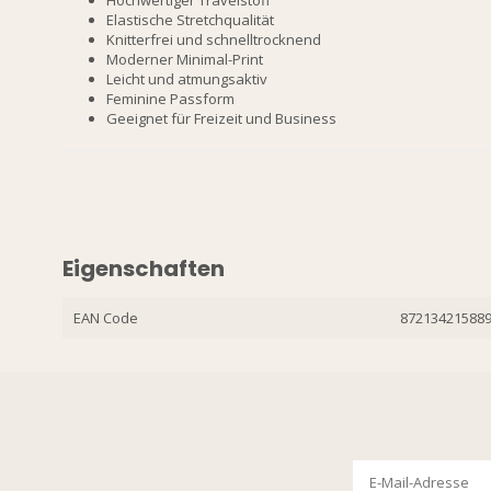
Hochwertiger Travelstoff
Elastische Stretchqualität
Knitterfrei und schnelltrocknend
Moderner Minimal-Print
Leicht und atmungsaktiv
Feminine Passform
Geeignet für Freizeit und Business
Eigenschaften
EAN Code
87213421588