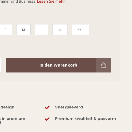
Sommer und Business.
Lesen Sie mehr..
S
M
L
XL
XXL
In den Warenkorb
 design
Snel geleverd
t in premium
Premium kwaliteit & pasvorm
f