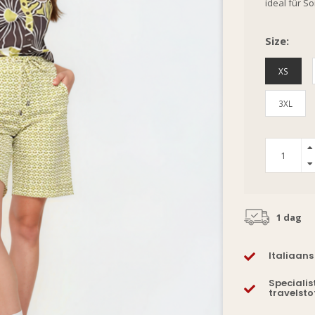
ideal für 
Size:
XS
3XL
1 dag
Italiaans
Specialis
travelsto