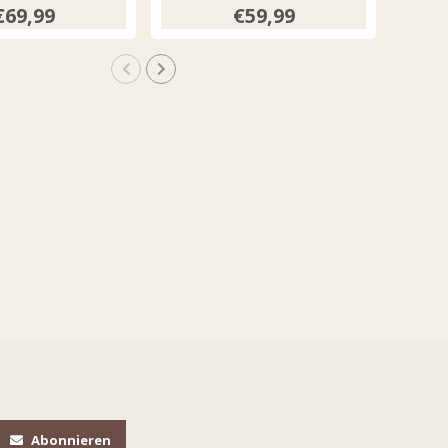
Print 202589
€69,99
€59,99
lticolour
Abonnieren