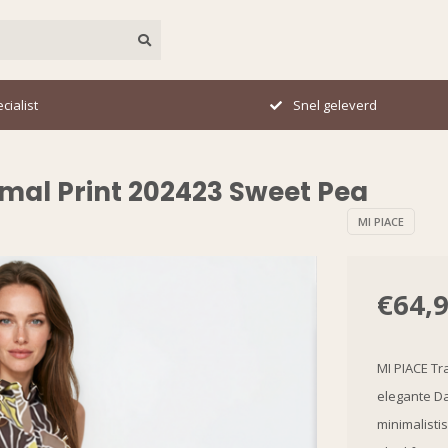
cialist
Snel geleverd
mal Print 202423 Sweet Pea
MI PIACE
€64,
MI PIACE Tr
elegante D
minimalisti