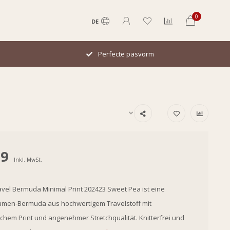
0
DE
Perfecte pasvorm
99
Inkl. MwSt.
avel Bermuda Minimal Print 202423 Sweet Pea ist eine
amen-Bermuda aus hochwertigem Travelstoff mit
schem Print und angenehmer Stretchqualität. Knitterfrei und