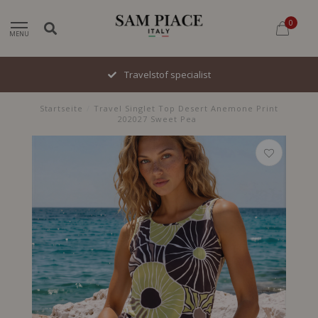
0
MENU
Travelstof specialist
Startseite
/
Travel Singlet Top Desert Anemone Print
202027 Sweet Pea