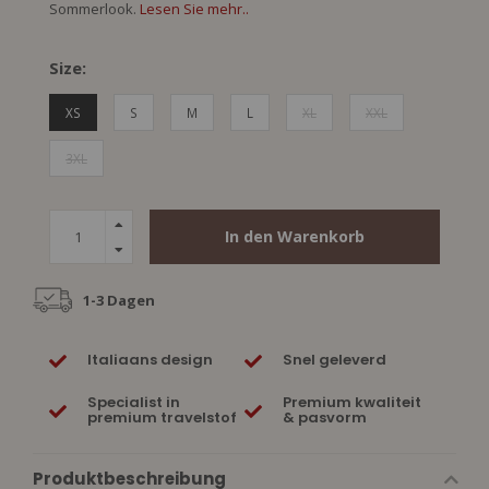
Sommerlook.
Lesen Sie mehr..
Size:
XS
S
M
L
XL
XXL
3XL
In den Warenkorb
1-3 Dagen
Italiaans design
Snel geleverd
Specialist in
Premium kwaliteit
premium travelstof
& pasvorm
Produktbeschreibung