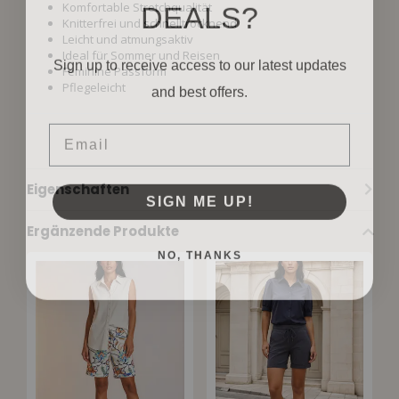
DEALS?
Komfortable Stretchqualität
Knitterfrei und schnelltrocknend
Leicht und atmungsaktiv
Ideal für Sommer und Reisen
Sign up to receive access to our latest updates
Feminine Passform
and best offers.
Pflegeleicht
Email
Eigenschaften
SIGN ME UP!
Ergänzende Produkte
NO, THANKS