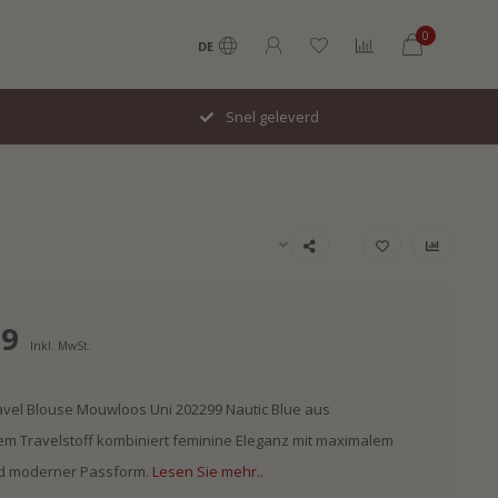
0
DE
Snel geleverd
99
Inkl. MwSt.
avel Blouse Mouwloos Uni 202299 Nautic Blue aus
m Travelstoff kombiniert feminine Eleganz mit maximalem
d moderner Passform.
Lesen Sie mehr..