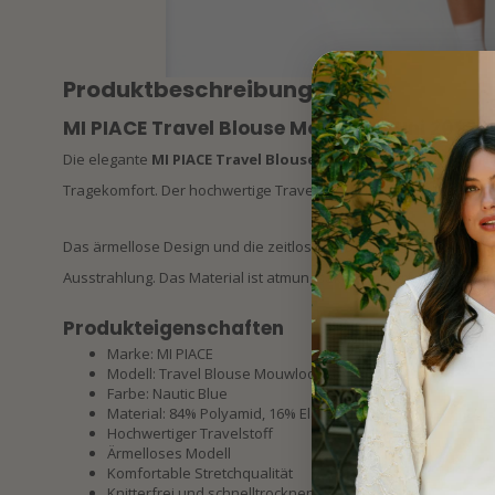
Produktbeschreibung
MI PIACE Travel Blouse Mouwloos Uni 20229
Die elegante
MI PIACE Travel Blouse Mouwloos Uni 202299 N
Tragekomfort. Der hochwertige Travelstoff sorgt für eine ang
Das ärmellose Design und die zeitlose Farbe Nautic Blue verleih
Ausstrahlung. Das Material ist atmungsaktiv, knitterfrei und schn
Produkteigenschaften
Marke: MI PIACE
Modell: Travel Blouse Mouwloos Uni 202299
Farbe: Nautic Blue
Material: 84% Polyamid, 16% Elasthan
Hochwertiger Travelstoff
Ärmelloses Modell
Komfortable Stretchqualität
Knitterfrei und schnelltrocknend