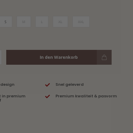
S
M
L
XL
XXL
In den Warenkorb
 design
Snel geleverd
t in premium
Premium kwaliteit & pasvorm
f