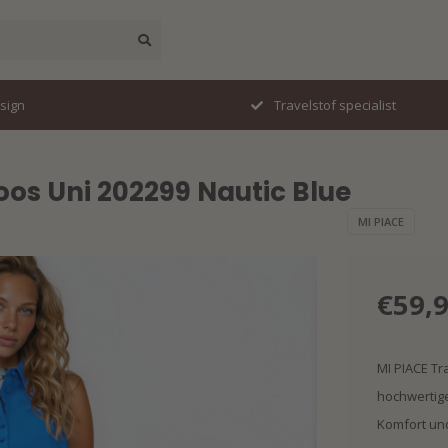
esign
Travelstof specialist
oos Uni 202299 Nautic Blue
MI PIACE
€59,
MI PIACE Tr
hochwertige
Komfort un