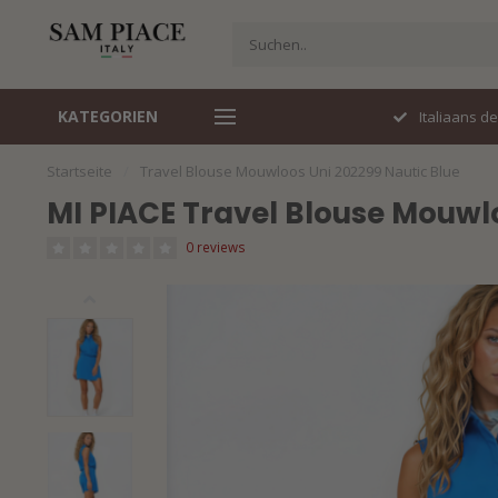
KATEGORIEN
Perfecte pasvorm
Italiaans d
Startseite
/
Travel Blouse Mouwloos Uni 202299 Nautic Blue
MI PIACE Travel Blouse Mouwl
0 reviews