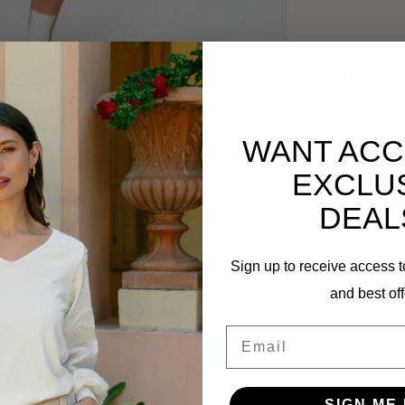
Ergänzen
9 Nautic Blue
autic Blue
vereint modernen Stil mit hohem
WANT ACC
enehme Passform und optimale Bewegungsfreiheit.
EXCLU
en der Bluse eine feminine und luxuriöse
DEAL
elltrocknend – ideal für Alltag, Business und Reisen.
Sign up to receive access t
and best off
Email
Travel
Heavy
SIGN ME 