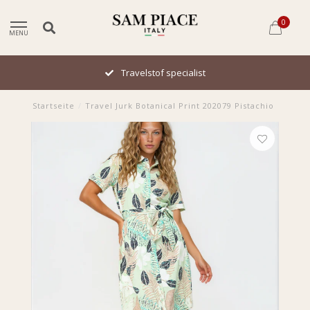
0
MENU
Travelstof specialist
Startseite
/
Travel Jurk Botanical Print 202079 Pistachio