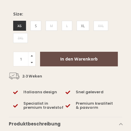
Size:
XS
S
M
L
XL
XXL
3XL
In den Warenkorb
2-3 Weken
Italiaans design
Snel geleverd
Specialist in
Premium kwaliteit
premium travelstof
& pasvorm
Produktbeschreibung