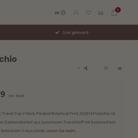
0
DE
Snel geleverd
achio
99
Inkl. MwSt.
 Travel Top V Neck Pleated Botanical Print 202814 Pistachio ist
es Damenoberteil aus luxuriösem Travelstoff mit botanischem
 femininem V-Ausschnitt.
Lesen Sie mehr..