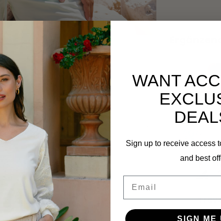
Ergänzen
achio ist ein stilvolles Damenoberteil mit
hochwertige Travelstoff sorgt für optimalen
WANT ACC
EXCLU
DEAL
en diesem MI PIACE Oberteil eine moderne und
r einen luxuriösen sommerlichen Look, der perfekt
Sign up to receive access t
and best off
en ganzen Tag hohen Tragekomfort.
Email
Trave
Botanica
SIGN ME 