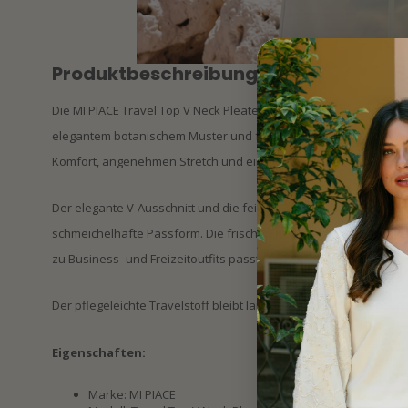
Produktbeschreibung
Die MI PIACE Travel Top V Neck Pleated Botanical Print 202814 Pist
elegantem botanischem Muster und femininer Ausstrahlung. Der 
Komfort, angenehmen Stretch und eine knitterfreie Qualität.
Der elegante V-Ausschnitt und die feinen Faltendetails verleih
schmeichelhafte Passform. Die frischen Pistazientöne sorgen fü
zu Business- und Freizeitoutfits passt.
Der pflegeleichte Travelstoff bleibt lange in Form und bietet d
Eigenschaften:
Marke: MI PIACE