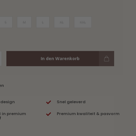
S
M
L
XL
XXL
In den Warenkorb
en
 design
Snel geleverd
t in premium
Premium kwaliteit & pasvorm
f