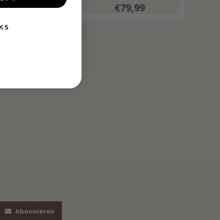
istachio
€64,99
€79,99
KS
Abonnieren