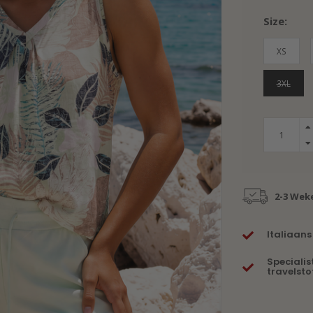
Size:
XS
3XL
2-3 Wek
Italiaans
Specialis
travelsto