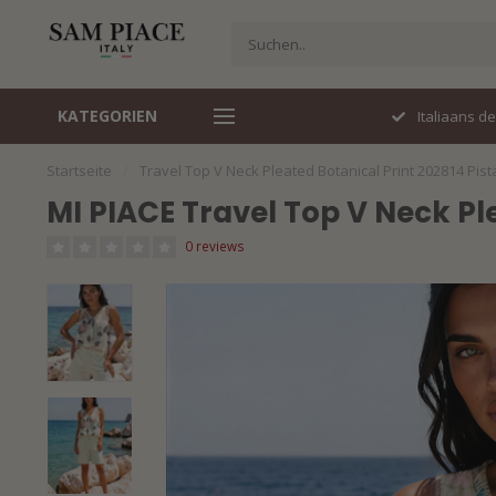
KATEGORIEN
Perfecte pasvorm
Italiaans d
Startseite
/
Travel Top V Neck Pleated Botanical Print 202814 Pist
MI PIACE Travel Top V Neck Pl
0 reviews