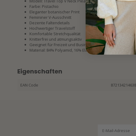
Modell: Travel Top V Neck Pleated Botanical Print 202814
Farbe: Pistachio
Eleganter botanischer Print
Femininer V-Ausschnitt
Dezente Faltendetails
Hochwertiger Travelstoff
Komfortable Stretchqualität
Knitterfrei und atmungsaktiv
Geeignet für Freizeit und Business Looks
Material: 84% Polyamid, 16% Elasthan
Eigenschaften
EAN Code
87213421463