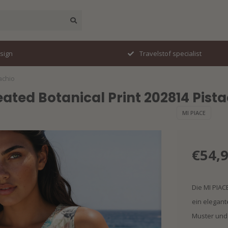
esign
Travelstof specialist
achio
eated Botanical Print 202814 Pist
MI PIACE
€54,
Die MI PIACE
ein elegant
Muster und