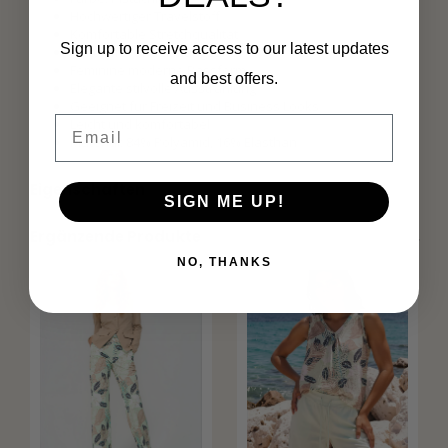
Hochwertiger Travelstoff
Komfortable Stretchqualität
Sign up to receive access to our latest updates
Knitterfrei und atmungsaktiv
Feminine moderne Passform
and best offers.
Elegante stilvolle Ausstrahlung
Geeignet für Freizeit und Business Looks
Email
Leicht und komfortabel
Material: 84% Polyamid, 16% Elasthan
Eigenschaften
SIGN ME UP!
Ergänzende Produkte
NO, THANKS