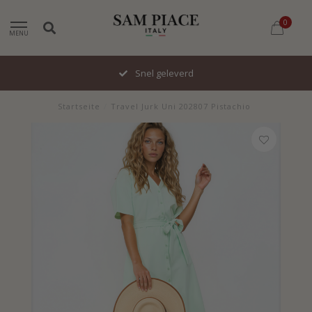
0
MENU
Snel geleverd
Startseite
/
Travel Jurk Uni 202807 Pistachio