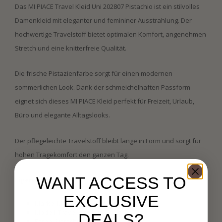
Das MI PIACE Travel Kleid Uni 202807 Pistachio ist ein stilvolles
Damenkleid mit eleganter und femininer Ausstrahlung. Der
hochwertige Travelstoff bietet optimalen Komfort, angenehmen
Stretch und eine knitterfreie Qualität.
Die frische Pistazienfarbe sorgt für einen modernen
sommerlichen Look. Dank der schmeichelhaften Passform
eignet sich dieses MI PIACE Kleid perfekt für Freizeit, Urlaub,
Büro und elegante Alltagslooks.
Der pflegeleichte Travelstoff bleibt lange in Form und sorgt für
hohen Tragekomfort den ganzen Tag.
WANT ACCESS TO
Eigenschaften:
EXCLUSIVE
Marke: MI PIACE
Modell: Travel Kleid Uni 202807
DEALS?
Farbe: Pistachio