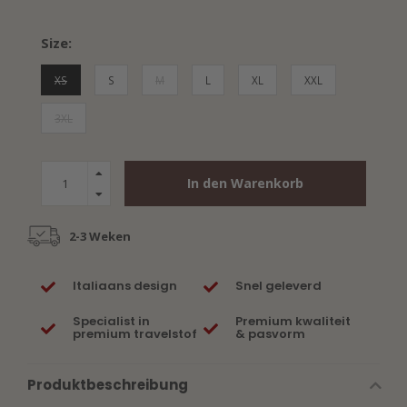
Size:
XS
S
M
L
XL
XXL
3XL
In den Warenkorb
2-3 Weken
Italiaans design
Snel geleverd
Specialist in
Premium kwaliteit
premium travelstof
& pasvorm
Produktbeschreibung