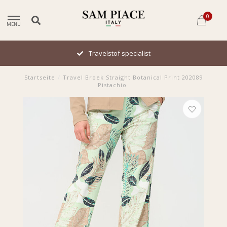
0
MENU
Travelstof specialist
Startseite
/
Travel Broek Straight Botanical Print 202089
Pistachio