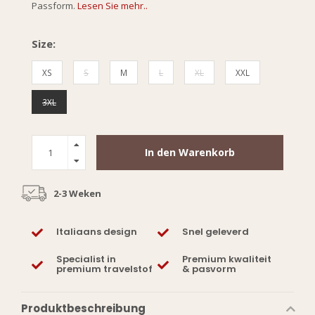
Passform.
Lesen Sie mehr..
Size:
XS
S
M
L
XL
XXL
3XL
In den Warenkorb
2-3 Weken
Italiaans design
Snel geleverd
Specialist in
Premium kwaliteit
premium travelstof
& pasvorm
Produktbeschreibung