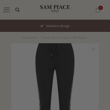
0
MENU
Italiaans design
Startseite
/
Travel Broek Tape 2669 Black