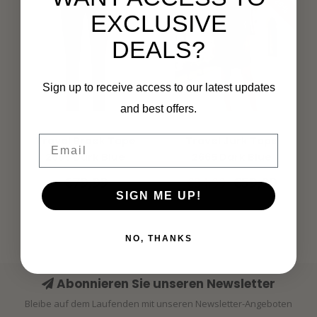
EXCLUSIVE
DEALS?
Sign up to receive access to our latest updates
and best offers.
MI PIACE
MI PIACE
Email
Travel Broek Tape
Travel Jurk Tape
2669 Dark Blue
2665 Dark Blue
€79,99
€59,99
€84,99
SIGN ME UP!
NO, THANKS
Abonnieren Sie unseren Newsletter
Bleibe auf dem Laufenden mit unseren Newsletter-Angeboten