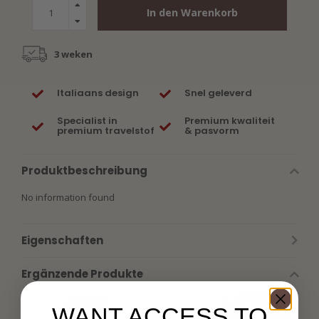
In den Warenkorb
3 weken
Italiaans design
Snel geleverd
Specialist in
Premium kwaliteit
premium travelstof
& pasvorm
Produktbeschreibung
No information found
Eigenschaften
Ergänzende Produkte
SALE -29%
WANT ACCESS TO