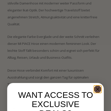
stilvolle Damenhose mit moderner weiter Passform und
eleganter Ikat-Optik. Der hochwertige Travelstoff bietet
angenehmen Stretch, Atmungsaktivität und eine knitterfreie
Qualität.
Die elegante Farbe Everglade und der weite Schnitt verleihen
dieser MI PIACE Hose einen modernen femininen Look. Der
leichte Stoff fällt besonders schön und eignet sich perfekt für
Alltag, Reisen, Urlaub und Business-Outfits.
Diese Hose verbindet Komfort mit einer luxuriösen
Ausstrahlung und sorgt den ganzen Tag für optimalen
Tragekomfort.
WANT ACCESS TO
Eigenschaften:
EXCLUSIVE
Marke: MI PIACE