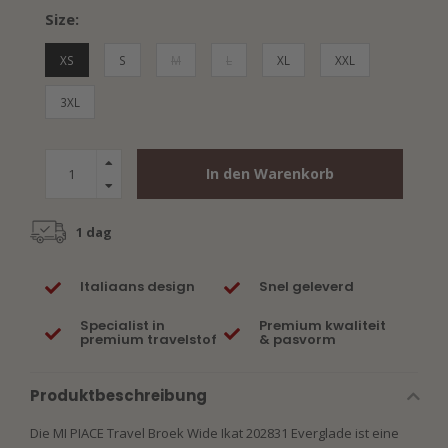
Size:
XS
S
M
L
XL
XXL
3XL
In den Warenkorb
1 dag
Italiaans design
Snel geleverd
Specialist in
Premium kwaliteit
premium travelstof
& pasvorm
Produktbeschreibung
Die MI PIACE Travel Broek Wide Ikat 202831 Everglade ist eine