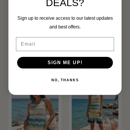
DEALS?
Modell: Travel Broek Wide Ikat 202831
Farbe: Everglade
Moderne Wide Leg Passform
Elegante Ikat-Optik
Sign up to receive access to our latest updates
Hochwertiger Travelstoff
and best offers.
Komfortable Stretchqualität
Knitterfrei und atmungsaktiv
Leichtes Tragegefühl
Email
Geeignet für Freizeit und Business Looks
Material: 84% Polyamid, 16% Elasthan
Eigenschaften
SIGN ME UP!
Ergänzende Produkte
NO, THANKS