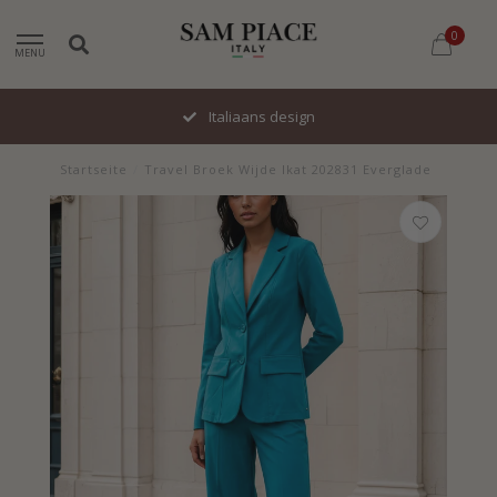
0
MENU
Italiaans design
Startseite
/
Travel Broek Wijde Ikat 202831 Everglade