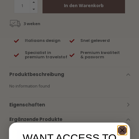
In den Warenkorb
3 weken
Italiaans design
Snel geleverd
Specialist in
Premium kwaliteit
premium travelstof
& pasvorm
Produktbeschreibung
No information found
Eigenschaften
Ergänzende Produkte
WANT ACCESS TO