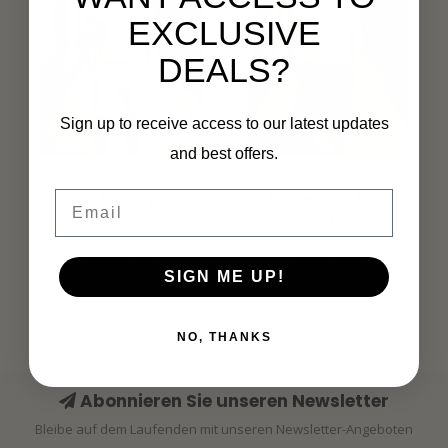
EXCLUSIVE
DEALS?
Sign up to receive access to our latest updates
and best offers.
MI PIACE
MI PIACE
Email
Travel Men Zip Polo
Travel Men Polo
Shirt
Shirt 2013 Sand
€69,99
€69,99
SIGN ME UP!
NO, THANKS
Abonnieren Sie unseren Newsletter
Bleibe auf dem Laufenden mit unseren Newsletter-Angeboten