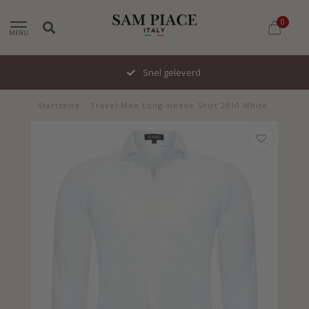
0
MENU
Snel geleverd
Startseite
/
Travel Men Long-sleeve Shirt 2010 White