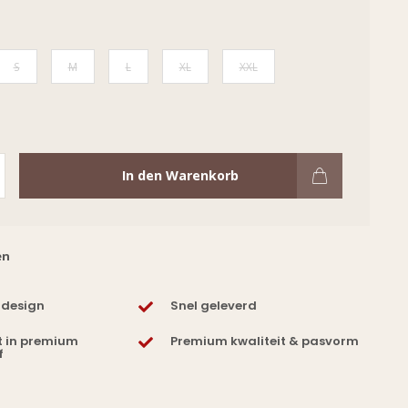
S
M
L
XL
XXL
In den Warenkorb
en
 design
Snel geleverd
t in premium
Premium kwaliteit & pasvorm
f