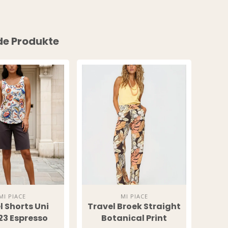
de Produkte
MI PIACE
MI PIACE
l Shorts Uni
Travel Broek Straight
Re
23 Espresso
Botanical Print
20