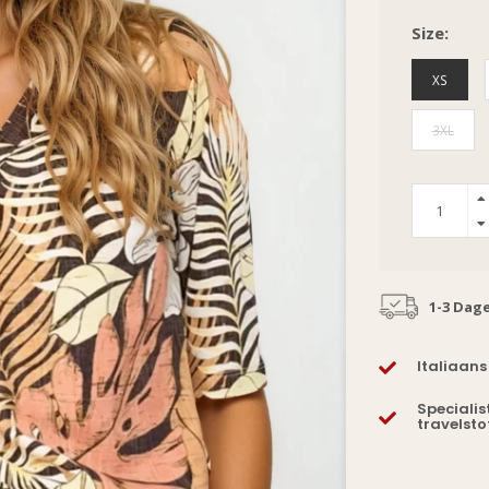
Size:
XS
3XL
1-3 Dag
Italiaans
Specialis
travelsto