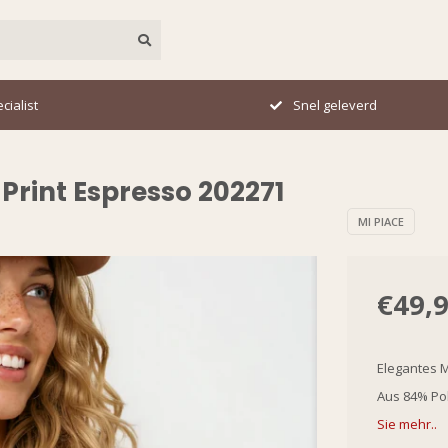
cialist
Snel geleverd
Print Espresso 202271
MI PIACE
€49,
Elegantes M
Aus 84% Pol
Sie mehr..