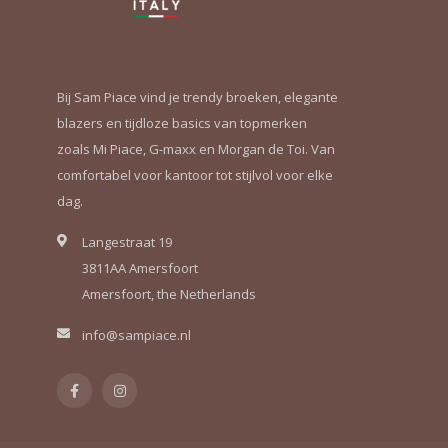
Bij Sam Piace vind je trendy broeken, elegante
blazers en tijdloze basics van topmerken
zoals Mi Piace, G-maxx en Morgan de Toi. Van
comfortabel voor kantoor tot stijlvol voor elke
dag.
Langestraat 19
3811AA Amersfoort
Amersfoort, the Netherlands
info@sampiace.nl