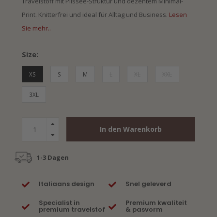
Travelstoff mit Plissee-Struktur und dezentem Minimal-
Print. Knitterfrei und ideal für Alltag und Business.
Lesen
Sie mehr..
Size:
XS
S
M
L
XL
XXL
3XL
In den Warenkorb
1-3 Dagen
Italiaans design
Snel geleverd
Specialist in
Premium kwaliteit
premium travelstof
& pasvorm