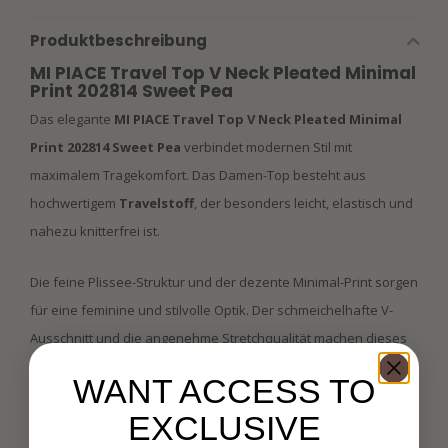
Produktbeschreibung
MI PIACE Travel Top V Neck Pleated Minimal
Print 202814 Sweet Pea
Das elegante
MI PIACE Travel Top V Neck Pleated Minimal
Print 202814 Sweet Pea
verbindet modernen Stil mit
maximalem Tragekomfort. Das Damen-Top besteht aus
hochwertigem
Travelstoff
, der besonders leicht, elastisch und
nahezu knitterfrei ist.
Die feine Plissee-Struktur und der dezente Minimal-Print sorgen
für eine feminine und stilvolle Optik. Der schmeichelhafte V-
Ausschnitt und die angenehme Stretchqualität machen dieses
Top ideal für Business- und Freizeitlooks.
WANT ACCESS TO
Produkteigenschaften
EXCLUSIVE
Marke: MI PIACE