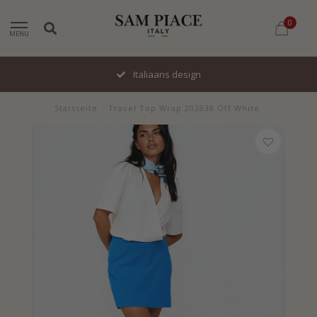
0
MENU
Italiaans design
Startseite
/
Travel Top Wrap 202838 Off White