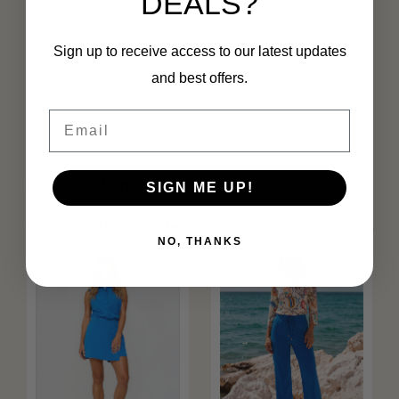
DEALS?
Knitterfrei und schnelltrocknend
Leicht und atmungsaktiv
Feminine elegante Passform
Ideal für Freizeit und Business
Sign up to receive access to our latest updates
Pflegeleicht
and best offers.
Moderne stilvolle Ausstrahlung
Email
Eigenschaften
SIGN ME UP!
Ergänzende Produkte
NO, THANKS