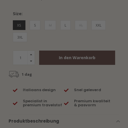
Size:
XS
S
M
L
XL
XXL
3XL
In den Warenkorb
1 dag
Italiaans design
Snel geleverd
Specialist in
Premium kwaliteit
premium travelstof
& pasvorm
Produktbeschreibung