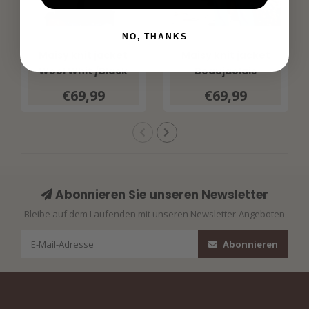
NO, THANKS
G-MAXX
G-MAXX
Maisy knit jacket
Maisy knit jacket
Wool Whit /Black
Beaujaolais
Red/Wool White
€69,99
€69,99
Abonnieren Sie unseren Newsletter
Bleibe auf dem Laufenden mit unseren Newsletter-Angeboten
Abonnieren