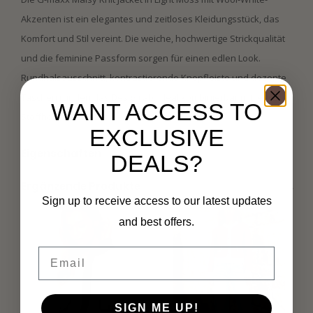
Akzenten ist ein elegantes und zeitloses Kleidungsstück, das
Komfort und Stil vereint. Die weiche, hochwertige Strickqualität
und die feminine Passform sorgen für einen edlen Look.
Rundhalsausschnitt, kontrastierende Knopfleiste und dezente
Taschen runden das Design ab. Ideal kombinierbar mit Jeans,
WANT ACCESS TO
Stoffhose oder Rock.
EXCLUSIVE
Eigenschaften
DEALS?
Ergänzende Produkte
Sign up to receive access to our latest updates
and best offers.
Email
SIGN ME UP!