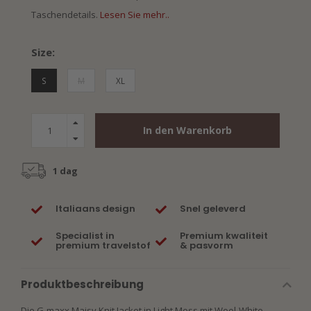
Taschendetails.
Lesen Sie mehr..
Size:
S
M
XL
In den Warenkorb
1 dag
Italiaans design
Snel geleverd
Specialist in
Premium kwaliteit
premium travelstof
& pasvorm
Produktbeschreibung
Die G-maxx Maisy Knit Jacket in Light Moss mit Wool-White-