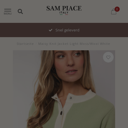
0
MENU
Snel geleverd
Startseite
/
Maisy Knit Jacket Light Moss/Wool White