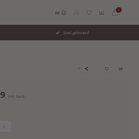
0
DE
Snel geleverd
99
Inkl. MwSt.
L