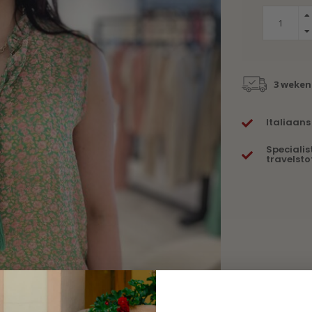
3 weken
Italiaans
Specialis
travelsto