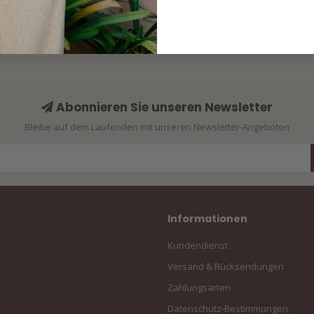
2028
Abonnieren Sie unseren Newsletter
Bleibe auf dem Laufenden mit unseren Newsletter-Angeboten
Informationen
Kundendienst
Versand & Rücksendungen
Zahlungsarten
Datenschutz-Bestimmungen