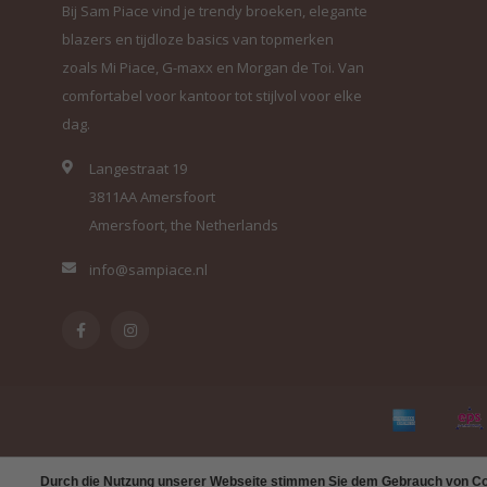
Bij Sam Piace vind je trendy broeken, elegante
blazers en tijdloze basics van topmerken
zoals Mi Piace, G-maxx en Morgan de Toi. Van
comfortabel voor kantoor tot stijlvol voor elke
dag.
Langestraat 19
3811AA Amersfoort
Amersfoort, the Netherlands
info@sampiace.nl
Durch die Nutzung unserer Webseite stimmen Sie dem Gebrauch von Coo