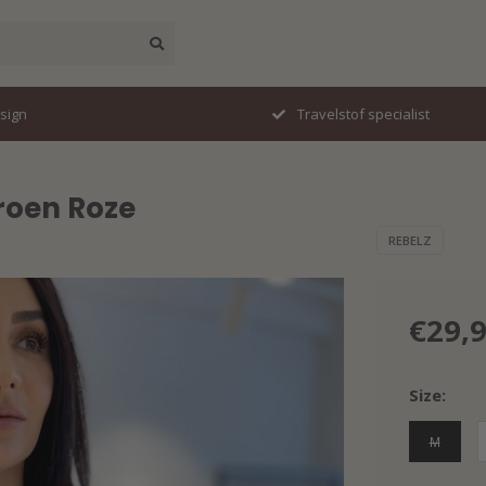
esign
Travelstof specialist
roen Roze
REBELZ
€29,
Size:
M