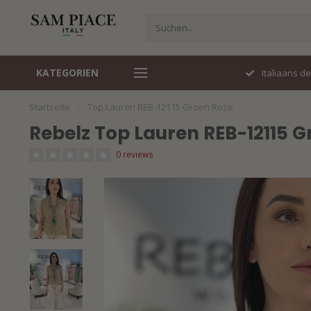
KATEGORIEN
Perfecte pasvorm
Italiaans d
Startseite
/
Top Lauren REB-12115 Groen Roze
Rebelz Top Lauren REB-12115 G
0 reviews