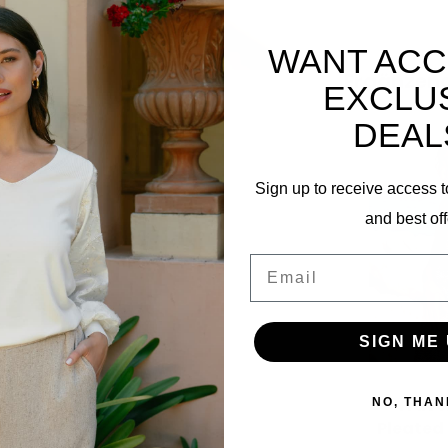
WANT ACC
Ergänzen
EXCLU
DEAL
Sign up to receive access t
and best off
Email
SIGN ME 
Trave
NO, THAN
Pleated