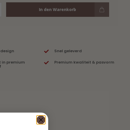
In den Warenkorb
 design
Snel geleverd
t in premium
Premium kwaliteit & pasvorm
f