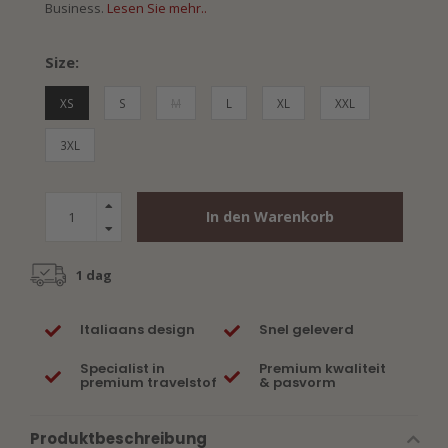
Business.
Lesen Sie mehr..
Size:
XS
S
M
L
XL
XXL
3XL
In den Warenkorb
1 dag
Italiaans design
Snel geleverd
Specialist in
Premium kwaliteit
premium travelstof
& pasvorm
Produktbeschreibung