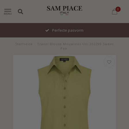
0
MENU
Perfecte pasvorm
Startseite
/
Travel Blouse Mouwloos Uni 202299 Sweet
Pea