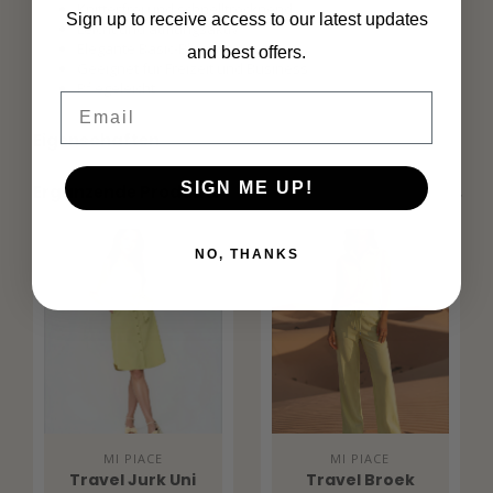
Knitterfrei und schnelltrocknend
Sign up to receive access to our latest updates
Leicht und atmungsaktiv
Elegante Basic-Bluse
and best offers.
Geeignet für Freizeit und Business
Pflegeleicht
Email
Eigenschaften
SIGN ME UP!
Ergänzende Produkte
NO, THANKS
MI PIACE
MI PIACE
Travel Jurk Uni
Travel Broek