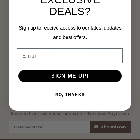
DEALS?
Sign up to receive access to our latest updates
MI PIACE
GAUDI
and best offers.
Travel Uni Jumpsuit
Lurex jersey
Dark Blue 2154
jumpsuit FD14006
Email
Orchid Bloom+lurex
€94,99
€178,00
SIGN ME UP!
NO, THANKS
Abonnieren Sie unseren Newsletter
Bleibe auf dem Laufenden mit unseren Newsletter-Angeboten
Abonnieren