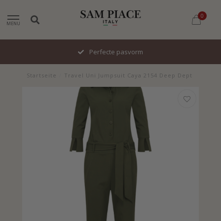
0
MENU
Perfecte pasvorm
Startseite
/
Travel Uni Jumpsuit Caya 2154 Deep Dept