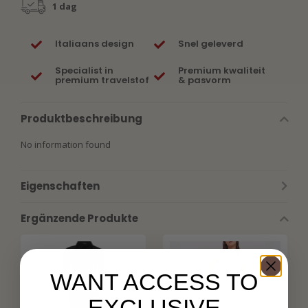
1 dag
Italiaans design
Snel geleverd
Specialist in
Premium kwaliteit
premium travelstof
& pasvorm
Produktbeschreibung
No information found
Eigenschaften
Ergänzende Produkte
WANT ACCESS TO
EXCLUSIVE